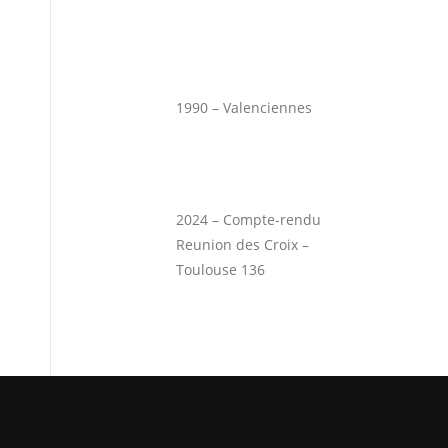
1990 – Valenciennes
2024 – Compte-rendu
Reunion des Croix –
Toulouse 136