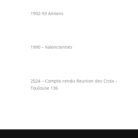
1992-93 Amiens
1990 – Valenciennes
2024 – Compte-rendu Reunion des Croix –
Toulouse 136