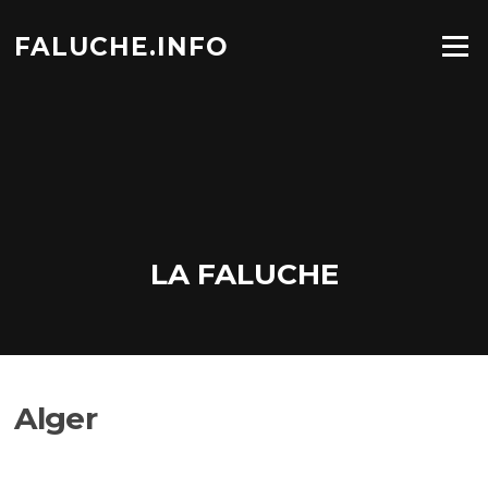
Aller
au
FALUCHE.INFO
Menu
contenu
LA FALUCHE
Alger