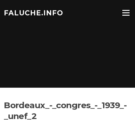
Aller
au
FALUCHE.INFO
Menu
contenu
Bordeaux_-_congres_-_1939_-
_unef_2