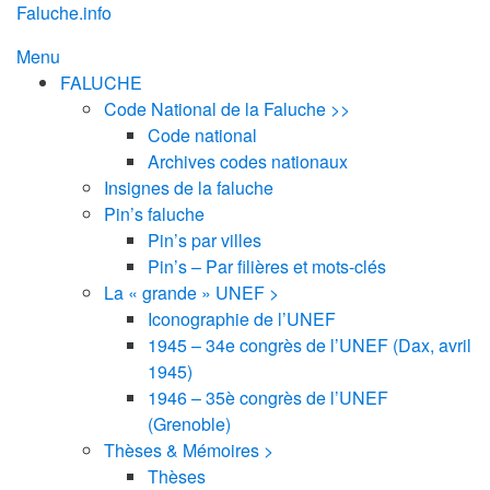
Aller
Faluche.info
au
Menu
contenu
FALUCHE
Code National de la Faluche >>
Code national
Archives codes nationaux
Insignes de la faluche
Pin’s faluche
Pin’s par villes
Pin’s – Par filières et mots-clés
La « grande » UNEF >
Iconographie de l’UNEF
1945 – 34e congrès de l’UNEF (Dax, avril
1945)
1946 – 35è congrès de l’UNEF
(Grenoble)
Thèses & Mémoires >
Thèses