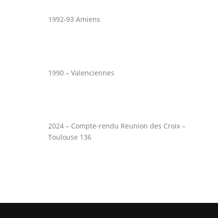
1992-93 Amiens
1990 – Valenciennes
2024 – Compte-rendu Reunion des Croix –
Toulouse 136