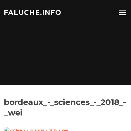
Aller
au
FALUCHE.INFO
Menu
contenu
bordeaux_-_sciences_-_2018_-
_wei