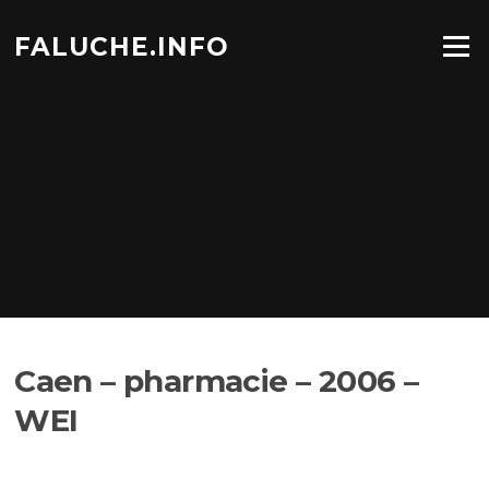
Aller
au
FALUCHE.INFO
Menu
contenu
Caen – pharmacie – 2006 –
WEI