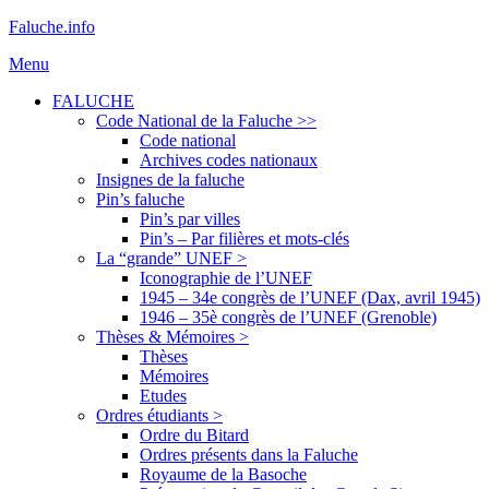
Aller
Faluche.info
au
Menu
contenu
FALUCHE
Code National de la Faluche >>
Code national
Archives codes nationaux
Insignes de la faluche
Pin’s faluche
Pin’s par villes
Pin’s – Par filières et mots-clés
La “grande” UNEF >
Iconographie de l’UNEF
1945 – 34e congrès de l’UNEF (Dax, avril 1945)
1946 – 35è congrès de l’UNEF (Grenoble)
Thèses & Mémoires >
Thèses
Mémoires
Etudes
Ordres étudiants >
Ordre du Bitard
Ordres présents dans la Faluche
Royaume de la Basoche