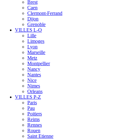
Brest
Caen
Clermont-Ferrand
Dijon
Grenoble
VILLES L-O
Lille
Limoges
Lyon
Marseille
Metz
Montpellier
Nancy
Nantes
Nice
Nimes
Orleans
VILLES P-Z
Paris
Pau
Poitiers
Reims
Rennes
Rouen
Saint Etienne