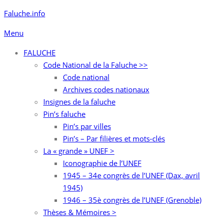
Aller
Faluche.info
au
Menu
contenu
FALUCHE
Code National de la Faluche >>
Code national
Archives codes nationaux
Insignes de la faluche
Pin’s faluche
Pin’s par villes
Pin’s – Par filières et mots-clés
La « grande » UNEF >
Iconographie de l’UNEF
1945 – 34e congrès de l’UNEF (Dax, avril
1945)
1946 – 35è congrès de l’UNEF (Grenoble)
Thèses & Mémoires >