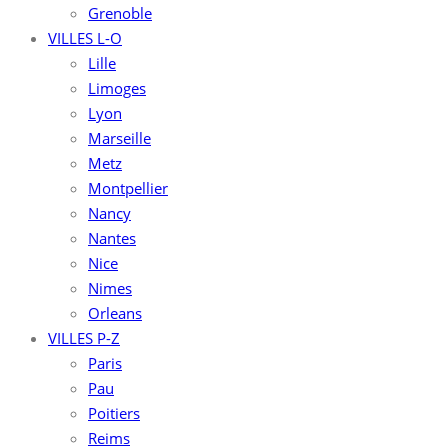
Grenoble
VILLES L-O
Lille
Limoges
Lyon
Marseille
Metz
Montpellier
Nancy
Nantes
Nice
Nimes
Orleans
VILLES P-Z
Paris
Pau
Poitiers
Reims