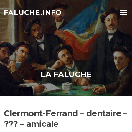
Aller
au
FALUCHE.INFO
Menu
contenu
LA FALUCHE
Clermont-Ferrand – dentaire –
??? – amicale