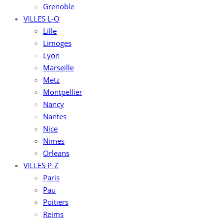
Grenoble
VILLES L-O
Lille
Limoges
Lyon
Marseille
Metz
Montpellier
Nancy
Nantes
Nice
Nimes
Orleans
VILLES P-Z
Paris
Pau
Poitiers
Reims