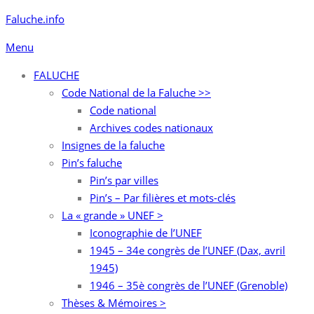
Aller
Faluche.info
au
Menu
contenu
FALUCHE
Code National de la Faluche >>
Code national
Archives codes nationaux
Insignes de la faluche
Pin’s faluche
Pin’s par villes
Pin’s – Par filières et mots-clés
La « grande » UNEF >
Iconographie de l’UNEF
1945 – 34e congrès de l’UNEF (Dax, avril
1945)
1946 – 35è congrès de l’UNEF (Grenoble)
Thèses & Mémoires >