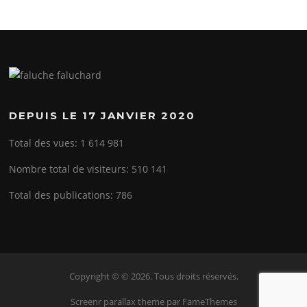
DEPUIS LE 17 JANVIER 2020
Total des vues:
1 614 981
Nombre total de visiteurs:
510 141
Total des publications:
786
Copyright © © 2026. Tous droits réservés.
Screenr parallax theme
par FameThemes