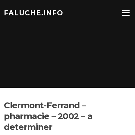
Aller
au
FALUCHE.INFO
Menu
contenu
Clermont-Ferrand –
pharmacie – 2002 – a
determiner