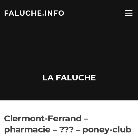
Aller
au
FALUCHE.INFO
Menu
contenu
LA FALUCHE
Clermont-Ferrand –
pharmacie – ??? – poney-club