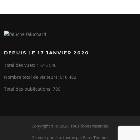
DEPUIS LE 17 JANVIER 2020
Total des vues:
1 615 546
Nombre total de visiteurs:
510 482
Total des publications:
786
Copyright © © 2026. Tous droits réservés.
Screenr parallax theme
par FameThemes