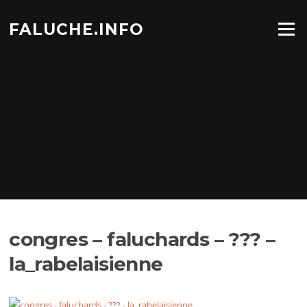
Aller
au
FALUCHE.INFO
Menu
contenu
congres – faluchards – ??? –
la_rabelaisienne