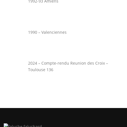
1992-93 Amiens
1990 – Valenciennes
2024 – Compte-rendu Reunion des Croix –
Toulouse 136