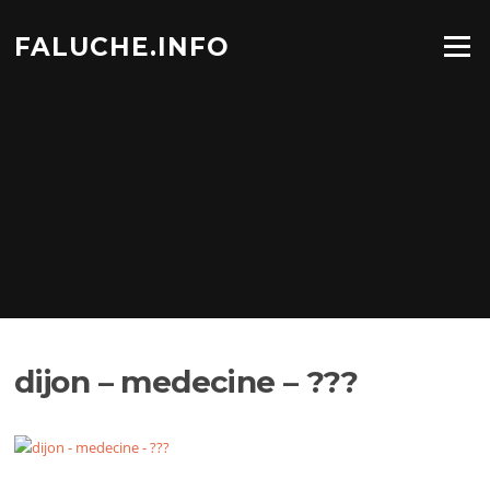
Aller
au
FALUCHE.INFO
Menu
contenu
dijon – medecine – ???