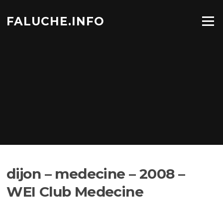
Aller
au
FALUCHE.INFO
Menu
contenu
dijon – medecine – 2008 –
WEI Club Medecine