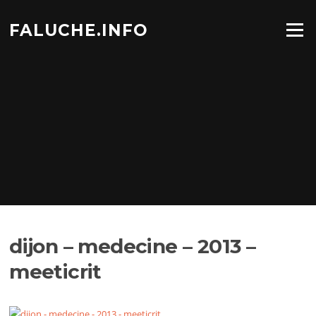
Aller
au
FALUCHE.INFO
Menu
contenu
dijon – medecine – 2013 –
meeticrit