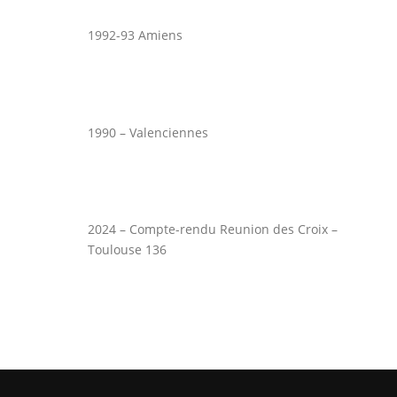
1992-93 Amiens
1990 – Valenciennes
2024 – Compte-rendu Reunion des Croix –
Toulouse 136