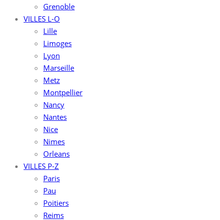
Grenoble
VILLES L-O
Lille
Limoges
Lyon
Marseille
Metz
Montpellier
Nancy
Nantes
Nice
Nimes
Orleans
VILLES P-Z
Paris
Pau
Poitiers
Reims