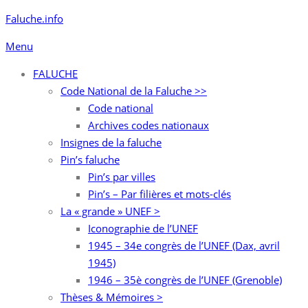
Aller
Faluche.info
au
Menu
contenu
FALUCHE
Code National de la Faluche >>
Code national
Archives codes nationaux
Insignes de la faluche
Pin’s faluche
Pin’s par villes
Pin’s – Par filières et mots-clés
La « grande » UNEF >
Iconographie de l’UNEF
1945 – 34e congrès de l’UNEF (Dax, avril
1945)
1946 – 35è congrès de l’UNEF (Grenoble)
Thèses & Mémoires >