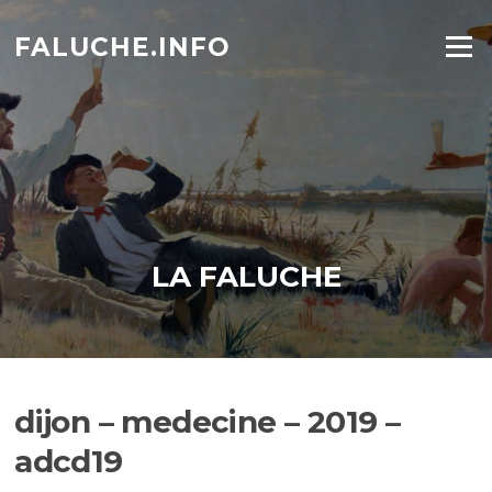
Aller
au
FALUCHE.INFO
Menu
contenu
LA FALUCHE
dijon – medecine – 2019 –
adcd19