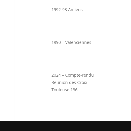
1992-93 Amiens
1990 – Valenciennes
2024 – Compte-rendu
Reunion des Croix –
Toulouse 136