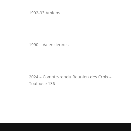
1992-93 Amiens
1990 – Valenciennes
2024 – Compte-rendu Reunion des Croix –
Toulouse 136