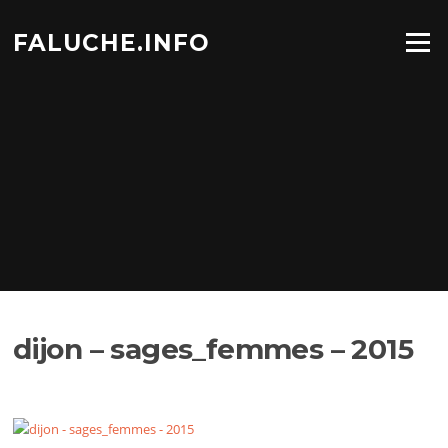
Aller
au
FALUCHE.INFO
Menu
contenu
dijon – sages_femmes – 2015