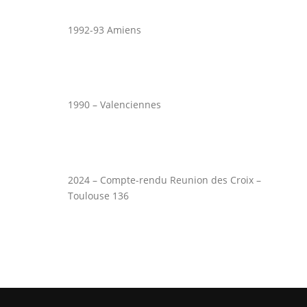
1992-93 Amiens
1990 – Valenciennes
2024 – Compte-rendu Reunion des Croix –
Toulouse 136