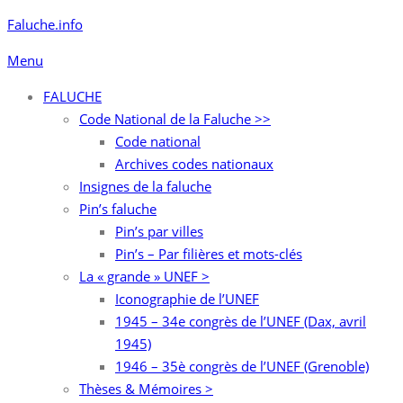
Aller
Faluche.info
au
Menu
contenu
FALUCHE
Code National de la Faluche >>
Code national
Archives codes nationaux
Insignes de la faluche
Pin’s faluche
Pin’s par villes
Pin’s – Par filières et mots-clés
La « grande » UNEF >
Iconographie de l’UNEF
1945 – 34e congrès de l’UNEF (Dax, avril
1945)
1946 – 35è congrès de l’UNEF (Grenoble)
Thèses & Mémoires >