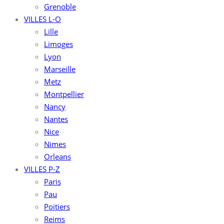
Grenoble
VILLES L-O
Lille
Limoges
Lyon
Marseille
Metz
Montpellier
Nancy
Nantes
Nice
Nimes
Orleans
VILLES P-Z
Paris
Pau
Poitiers
Reims