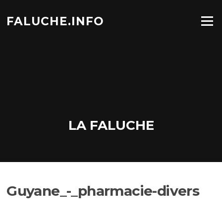
Aller
au
FALUCHE.INFO
Menu
contenu
LA FALUCHE
Guyane_-_pharmacie-divers