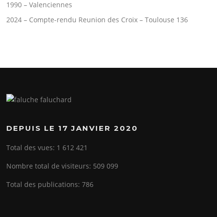
1990 – Valenciennes
2024 – Compte-rendu Reunion des Croix – Toulouse 136
DEPUIS LE 17 JANVIER 2020
Total des vues:
1 612 421
Nombre total de visiteurs:
509 099
Total des publications:
786