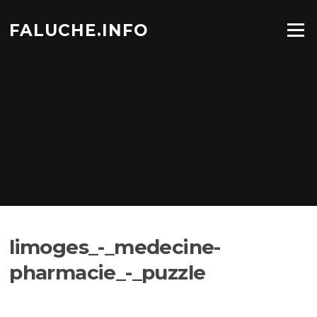
Aller
au
FALUCHE.INFO
Menu
contenu
limoges_-_medecine-
pharmacie_-_puzzle