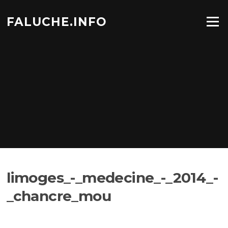
Aller
au
FALUCHE.INFO
Menu
contenu
limoges_-_medecine_-_2014_-
_chancre_mou