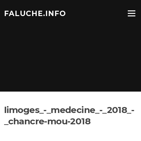
Aller
au
FALUCHE.INFO
Menu
contenu
limoges_-_medecine_-_2018_-
_chancre-mou-2018