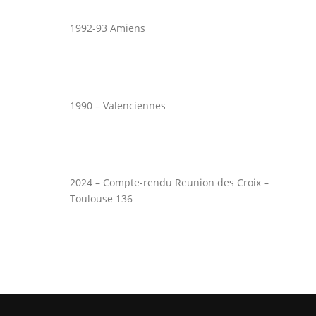
1992-93 Amiens
1990 – Valenciennes
2024 – Compte-rendu Reunion des Croix –
Toulouse 136