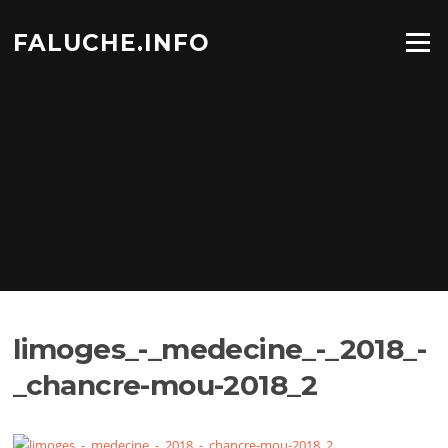
Aller
au
FALUCHE.INFO
Menu
contenu
limoges_-_medecine_-_2018_-
_chancre-mou-2018_2