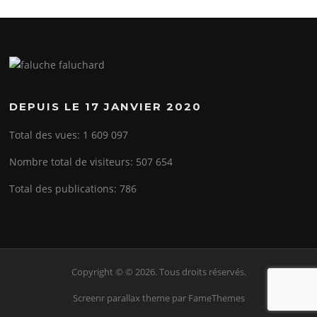
DEPUIS LE 17 JANVIER 2020
Total des vues:
1 609 097
Nombre total de visiteurs:
507 654
Total des publications:
786
Copyright © © 2026. Tous droits réservés.
Screenr parallax theme
par FameThemes