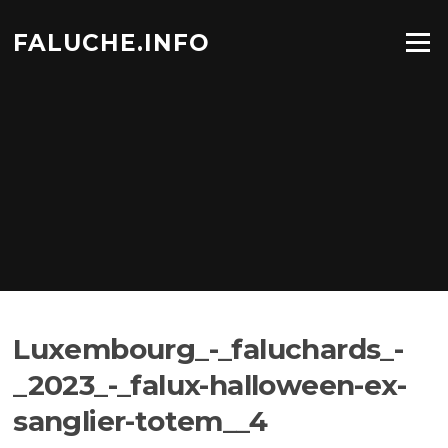
Aller
au
FALUCHE.INFO
Menu
contenu
Luxembourg_-_faluchards_-
_2023_-_falux-halloween-ex-
sanglier-totem__4