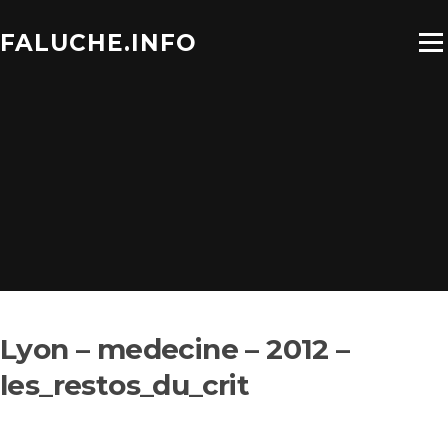
Aller
au
FALUCHE.INFO
Menu
contenu
Lyon – medecine – 2012 –
les_restos_du_crit