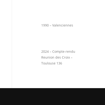
1990 – Valenciennes
2024 – Compte-rendu
Reunion des Croix –
Toulouse 136