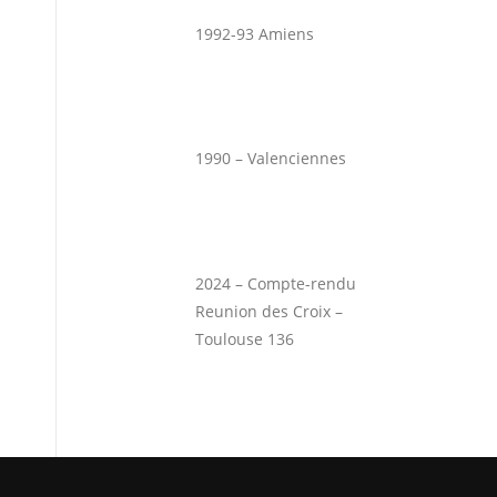
1992-93 Amiens
1990 – Valenciennes
2024 – Compte-rendu
Reunion des Croix –
Toulouse 136