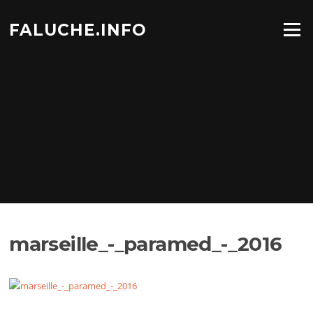
Aller
au
FALUCHE.INFO
Menu
contenu
marseille_-_paramed_-_2016