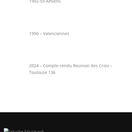
1992-93 Amiens
1990 – Valenciennes
2024 – Compte-rendu Reunion des Croix –
Toulouse 136