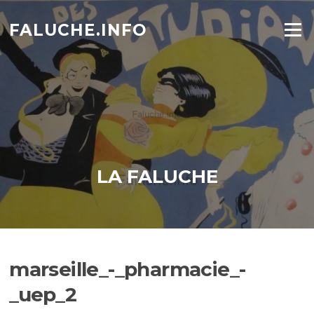
Aller
au
FALUCHE.INFO
Menu
contenu
LA FALUCHE
marseille_-_pharmacie_-
_uep_2