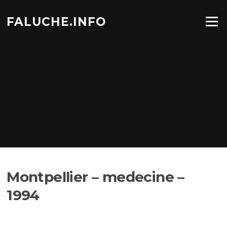
Aller
au
FALUCHE.INFO
Menu
contenu
Montpellier – medecine –
1994