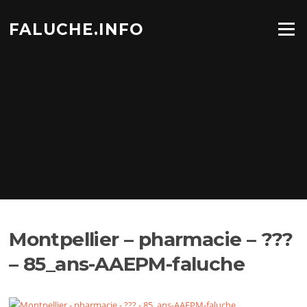
Aller
au
FALUCHE.INFO
Menu
contenu
Montpellier – pharmacie – ???
– 85_ans-AAEPM-faluche