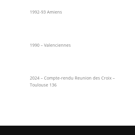
1992-93 Amiens
1990 – Valenciennes
2024 – Compte-rendu Reunion des Croix –
Toulouse 136