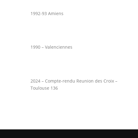
1992-93 Amiens
1990 – Valenciennes
2024 – Compte-rendu Reunion des Croix –
Toulouse 136