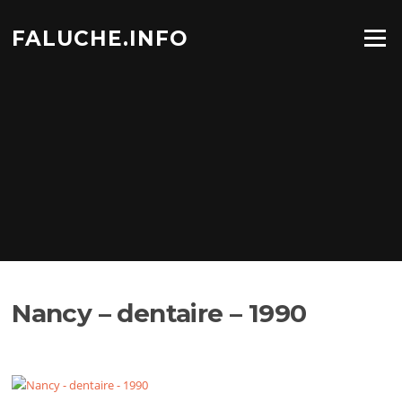
Aller
au
FALUCHE.INFO
Menu
contenu
Nancy – dentaire – 1990