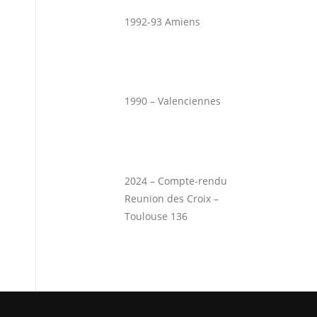
1992-93 Amiens
1990 – Valenciennes
2024 – Compte-rendu
Reunion des Croix –
Toulouse 136