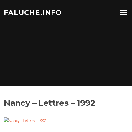
Aller
au
FALUCHE.INFO
Menu
contenu
Nancy – Lettres – 1992