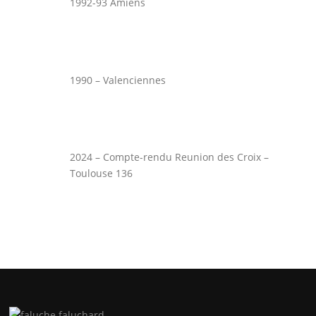
1992-93 Amiens
1990 – Valenciennes
2024 – Compte-rendu Reunion des Croix –
Toulouse 136