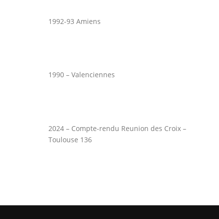
1992-93 Amiens
1990 – Valenciennes
2024 – Compte-rendu Reunion des Croix –
Toulouse 136