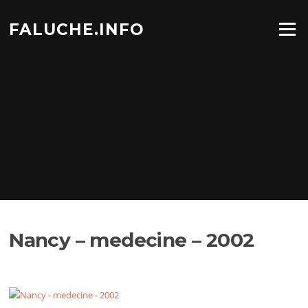
Aller
au
FALUCHE.INFO
Menu
contenu
Nancy – medecine – 2002