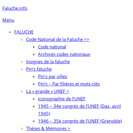
Aller
Faluche.info
au
Menu
contenu
FALUCHE
Code National de la Faluche >>
Code national
Archives codes nationaux
Insignes de la faluche
Pin’s faluche
Pin’s par villes
Pin’s – Par filières et mots-clés
La « grande » UNEF >
Iconographie de l’UNEF
1945 – 34e congrès de l’UNEF (Dax, avril
1945)
1946 – 35è congrès de l’UNEF (Grenoble)
Thèses & Mémoires >