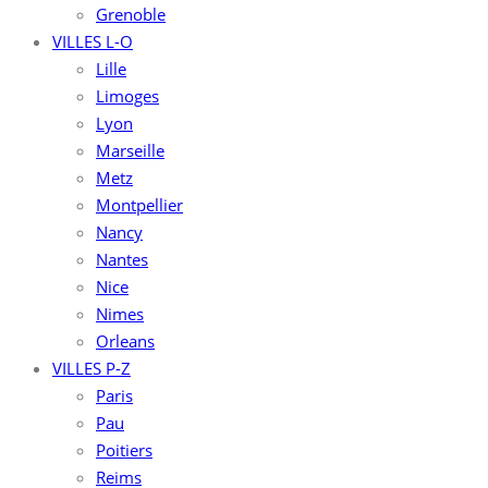
Grenoble
VILLES L-O
Lille
Limoges
Lyon
Marseille
Metz
Montpellier
Nancy
Nantes
Nice
Nimes
Orleans
VILLES P-Z
Paris
Pau
Poitiers
Reims