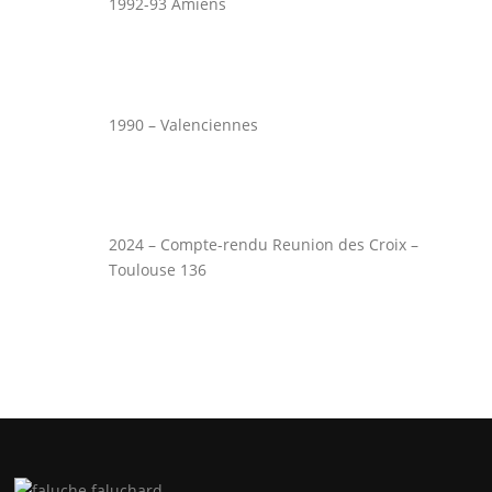
1992-93 Amiens
1990 – Valenciennes
2024 – Compte-rendu Reunion des Croix –
Toulouse 136