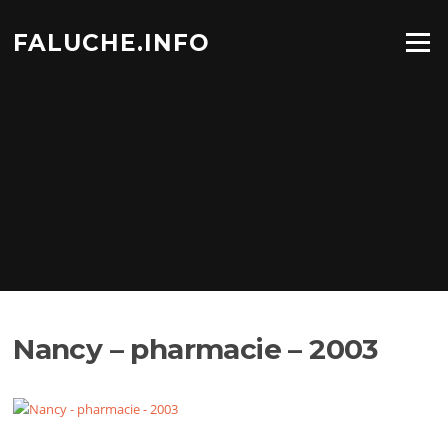
Aller
au
FALUCHE.INFO
Menu
contenu
Nancy – pharmacie – 2003