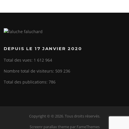
DEPUIS LE 17 JANVIER 2020
Total des vues:
1 612 964
Nombre total de visiteurs:
509 236
Total des publications:
786
Copyright © © 2026. Tous droits réservés.
Screenr parallax theme
par FameThemes