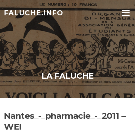
Aller
au
FALUCHE.INFO
Menu
contenu
LA FALUCHE
Nantes_-_pharmacie_-_2011 –
WEI