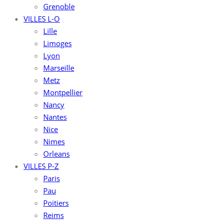
Grenoble
VILLES L-O
Lille
Limoges
Lyon
Marseille
Metz
Montpellier
Nancy
Nantes
Nice
Nimes
Orleans
VILLES P-Z
Paris
Pau
Poitiers
Reims