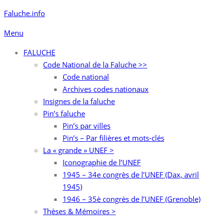
Aller
Faluche.info
au
Menu
contenu
FALUCHE
Code National de la Faluche >>
Code national
Archives codes nationaux
Insignes de la faluche
Pin’s faluche
Pin’s par villes
Pin’s – Par filières et mots-clés
La « grande » UNEF >
Iconographie de l’UNEF
1945 – 34e congrès de l’UNEF (Dax, avril
1945)
1946 – 35è congrès de l’UNEF (Grenoble)
Thèses & Mémoires >