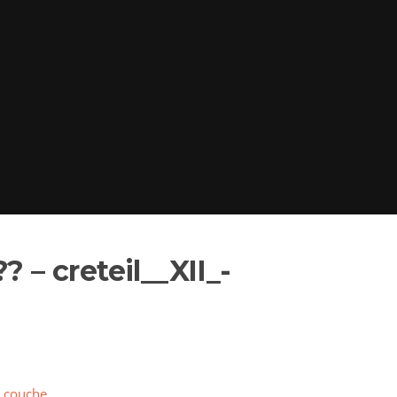
? – creteil__XII_-