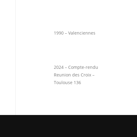
1990 – Valenciennes
2024 – Compte-rendu
Reunion des Croix –
Toulouse 136