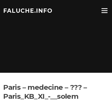
Aller
au
FALUCHE.INFO
Menu
contenu
Paris – medecine – ??? –
Paris_KB_XI_-__solem