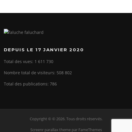
DEPUIS LE 17 JANVIER 2020
Total des vues:
1 611 730
Nombre total de visiteurs:
508 802
Total des publications:
786
Copyright © © 2026. Tous droits réservés.
Screenr parallax theme
par FameThemes