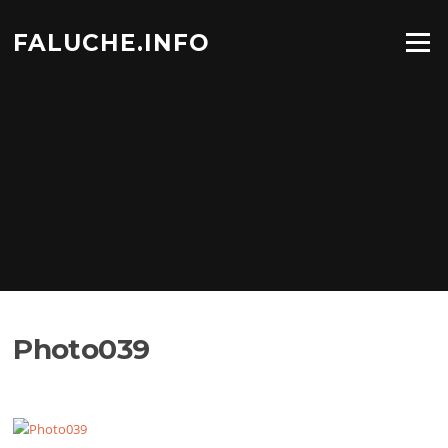
Aller
au
FALUCHE.INFO
Menu
contenu
Photo039