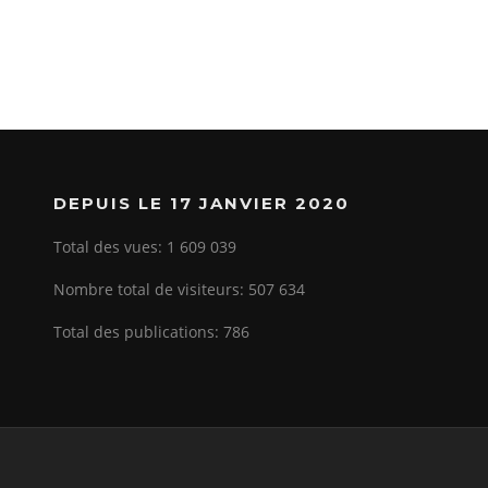
DEPUIS LE 17 JANVIER 2020
Total des vues:
1 609 039
Nombre total de visiteurs:
507 634
Total des publications:
786