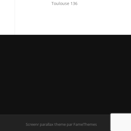
Toulouse 136
Screenr parallax theme
par FameThemes