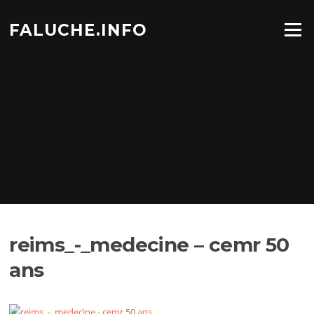
Aller
au
FALUCHE.INFO
Menu
contenu
reims_-_medecine – cemr 50
ans