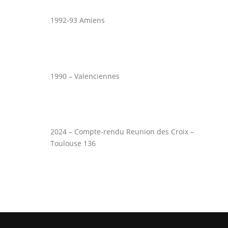
1992-93 Amiens
1990 – Valenciennes
2024 – Compte-rendu Reunion des Croix –
Toulouse 136